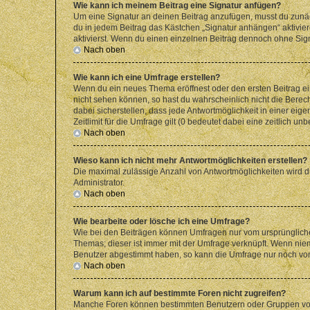
Wie kann ich meinem Beitrag eine Signatur anfügen?
Um eine Signatur an deinen Beitrag anzufügen, musst du zunäch
du in jedem Beitrag das Kästchen „Signatur anhängen“ aktivi
aktivierst. Wenn du einen einzelnen Beitrag dennoch ohne Sign
Nach oben
Wie kann ich eine Umfrage erstellen?
Wenn du ein neues Thema eröffnest oder den ersten Beitrag eine
nicht sehen können, so hast du wahrscheinlich nicht die Berec
dabei sicherstellen, dass jede Antwortmöglichkeit in einer ei
Zeitlimit für die Umfrage gilt (0 bedeutet dabei eine zeitlich 
Nach oben
Wieso kann ich nicht mehr Antwortmöglichkeiten erstellen?
Die maximal zulässige Anzahl von Antwortmöglichkeiten wird du
Administrator.
Nach oben
Wie bearbeite oder lösche ich eine Umfrage?
Wie bei den Beiträgen können Umfragen nur vom ursprüngliche
Themas; dieser ist immer mit der Umfrage verknüpft. Wenn ni
Benutzer abgestimmt haben, so kann die Umfrage nur noch von
Nach oben
Warum kann ich auf bestimmte Foren nicht zugreifen?
Manche Foren können bestimmten Benutzern oder Gruppen vorb