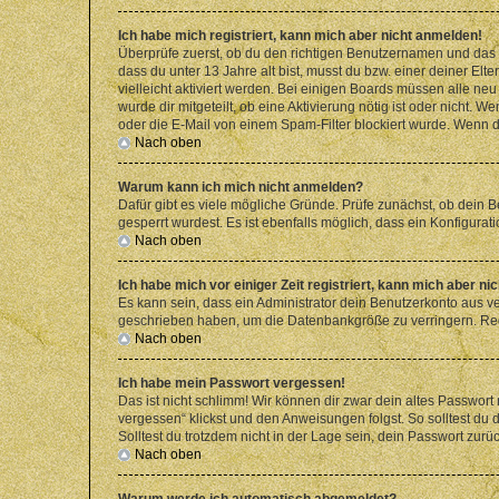
Ich habe mich registriert, kann mich aber nicht anmelden!
Überprüfe zuerst, ob du den richtigen Benutzernamen und das
dass du unter 13 Jahre alt bist, musst du bzw. einer deiner El
vielleicht aktiviert werden. Bei einigen Boards müssen alle ne
wurde dir mitgeteilt, ob eine Aktivierung nötig ist oder nicht
oder die E-Mail von einem Spam-Filter blockiert wurde. Wenn du
Nach oben
Warum kann ich mich nicht anmelden?
Dafür gibt es viele mögliche Gründe. Prüfe zunächst, ob dein 
gesperrt wurdest. Es ist ebenfalls möglich, dass ein Konfigurat
Nach oben
Ich habe mich vor einiger Zeit registriert, kann mich aber n
Es kann sein, dass ein Administrator dein Benutzerkonto aus v
geschrieben haben, um die Datenbankgröße zu verringern. Regis
Nach oben
Ich habe mein Passwort vergessen!
Das ist nicht schlimm! Wir können dir zwar dein altes Passwort
vergessen“ klickst und den Anweisungen folgst. So solltest du
Solltest du trotzdem nicht in der Lage sein, dein Passwort zur
Nach oben
Warum werde ich automatisch abgemeldet?