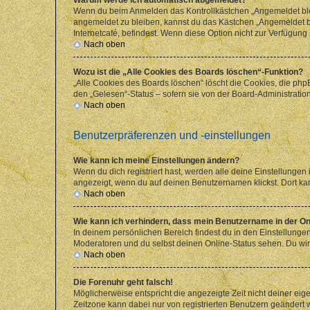
Wenn du beim Anmelden das Kontrollkästchen „Angemeldet bleib
angemeldet zu bleiben, kannst du das Kästchen „Angemeldet b
Internetcafé, befindest. Wenn diese Option nicht zur Verfügung
Nach oben
Wozu ist die „Alle Cookies des Boards löschen“-Funktion?
„Alle Cookies des Boards löschen“ löscht die Cookies, die php
den „Gelesen“-Status – sofern sie von der Board-Administratio
Nach oben
Benutzerpräferenzen und -einstellungen
Wie kann ich meine Einstellungen ändern?
Wenn du dich registriert hast, werden alle deine Einstellunge
angezeigt, wenn du auf deinen Benutzernamen klickst. Dort kan
Nach oben
Wie kann ich verhindern, dass mein Benutzername in der Onl
In deinem persönlichen Bereich findest du in den Einstellunge
Moderatoren und du selbst deinen Online-Status sehen. Du wir
Nach oben
Die Forenuhr geht falsch!
Möglicherweise entspricht die angezeigte Zeit nicht deiner eigen
Zeitzone kann dabei nur von registrierten Benutzern geändert wer