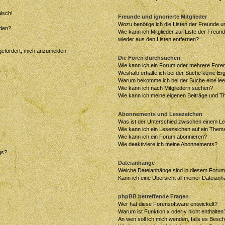
alsch!
Freunde und ignorierte Mitglieder
Wozu benötige ich die Listen der Freunde un
rden?
Wie kann ich Mitglieder zur Liste der Freund
wieder aus den Listen entfernen?
fgefordert, mich anzumelden.
Die Foren durchsuchen
Wie kann ich ein Forum oder mehrere For
Weshalb erhalte ich bei der Suche keine Er
Warum bekomme ich bei der Suche eine lee
Wie kann ich nach Mitgliedern suchen?
Wie kann ich meine eigenen Beiträge und T
Abonnements und Lesezeichen
Was ist der Unterschied zwischen einem L
Wie kann ich ein Lesezeichen auf ein Them
Wie kann ich ein Forum abonnieren?
Wie deaktiviere ich meine Abonnements?
gs?
Dateianhänge
Welche Dateianhänge sind in diesem Forum
Kann ich eine Übersicht all meiner Dateian
phpBB betreffende Fragen
Wer hat diese Forensoftware entwickelt?
Warum ist Funktion x oder y nicht enthalten
An wen soll ich mich wenden, falls es Besc