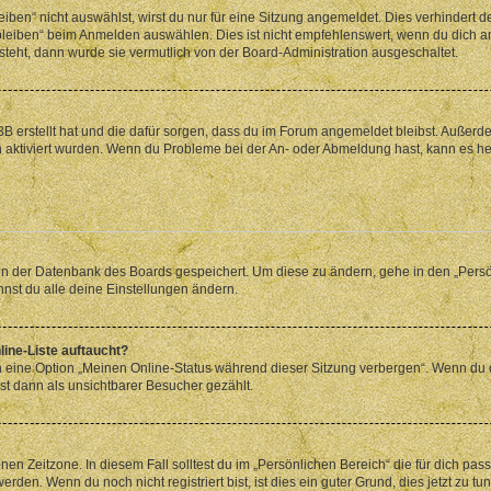
en“ nicht auswählst, wirst du nur für eine Sitzung angemeldet. Dies verhindert 
leiben“ beim Anmelden auswählen. Dies ist nicht empfehlenswert, wenn du dich an
 steht, dann wurde sie vermutlich von der Board-Administration ausgeschaltet.
BB erstellt hat und die dafür sorgen, dass du im Forum angemeldet bleibst. Außer
n aktiviert wurden. Wenn du Probleme bei der An- oder Abmeldung hast, kann es he
n in der Datenbank des Boards gespeichert. Um diese zu ändern, gehe in den „Persö
nst du alle deine Einstellungen ändern.
ine-Liste auftaucht?
n eine Option „Meinen Online-Status während dieser Sitzung verbergen“. Wenn du d
st dann als unsichtbarer Besucher gezählt.
en Zeitzone. In diesem Fall solltest du im „Persönlichen Bereich“ die für dich passe
den. Wenn du noch nicht registriert bist, ist dies ein guter Grund, dies jetzt zu tun