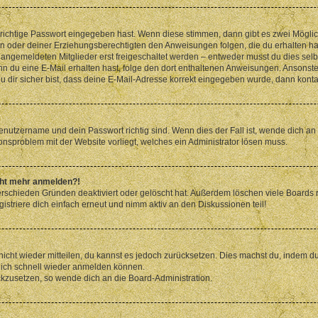
 richtige Passwort eingegeben hast. Wenn diese stimmen, dann gibt es zwei Mögl
tern oder deiner Erziehungsberechtigten den Anweisungen folgen, die du erhalten ha
u angemeldeten Mitglieder erst freigeschaltet werden – entweder musst du dies selbs
. Wenn du eine E-Mail erhalten hast, folge den dort enthaltenen Anweisungen. Ansons
 dir sicher bist, dass deine E-Mail-Adresse korrekt eingegeben wurde, dann kontak
Benutzername und dein Passwort richtig sind. Wenn dies der Fall ist, wende dich a
ionsproblem mit der Website vorliegt, welches ein Administrator lösen muss.
icht mehr anmelden?!
erschieden Gründen deaktiviert oder gelöscht hat. Außerdem löschen viele Boards r
triere dich einfach erneut und nimm aktiv an den Diskussionen teil!
 nicht wieder mitteilen, du kannst es jedoch zurücksetzen. Dies machst du, indem 
 dich schnell wieder anmelden können.
ückzusetzen, so wende dich an die Board-Administration.