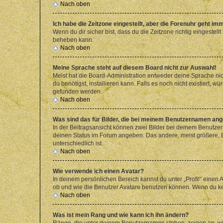
Nach oben
Ich habe die Zeitzone eingestellt, aber die Forenuhr geht im
Wenn du dir sicher bist, dass du die Zeitzone richtig eingestell
beheben kann.
Nach oben
Meine Sprache steht auf diesem Board nicht zur Auswahl!
Meist hat die Board-Administration entweder deine Sprache nich
du benötigst, installieren kann. Falls es noch nicht existiert
gefunden werden.
Nach oben
Was sind das für Bilder, die bei meinem Benutzernamen an
In der Beitragsansicht können zwei Bilder bei deinem Benutzern
deinen Status im Forum angeben. Das andere, meist größere, Bi
unterschiedlich ist.
Nach oben
Wie verwende ich einen Avatar?
In deinem persönlichen Bereich kannst du unter „Profil“ einen
ob und wie die Benutzer Avatare benutzen können. Wenn du kein
Nach oben
Was ist mein Rang und wie kann ich ihn ändern?
Ränge, die unter deinem Benutzernamen stehen, zeigen an, wie 