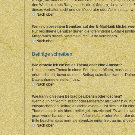
den Wortlaut eines Ranges nicht direkt ändern, da sie von der
dieses Verhalten nicht und ein Moderator oder Administrator 
Nach oben
Wenn ich bei einem Benutzer auf den E-Mail-Link klicke, we
Nur registrierte Benutzer dürfen die foreninterne E-Mail-Funkt
Missbrauch dieses Systems durch Gäste verhindern.
Nach oben
Beiträge schreiben
Wie erstelle ich ein neues Thema oder eine Antwort?
Um ein neues Thema in einem Forum zu eröffnen, musst du auf 
erforderlich ist, bevor du einen Beitrag schreiben kannst. Dein
Dateianhänge erstellen“ usw.
Nach oben
Wie kann ich einen Beitrag bearbeiten oder löschen?
Wenn du nicht Administrator oder Moderator bist, kannst du nu
entsprechenden Beitrag anklickst; eventuell ist dies nur für e
Themenansicht als überarbeitet gekennzeichnet. Es wird sowohl
geantwortet hat oder wenn ein Administrator oder Moderator dein
Bitte beachte, dass normale Benutzer einen Beitrag nicht lösc
Nach oben