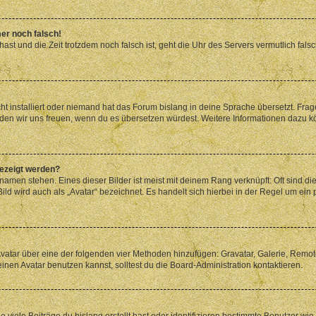
mer noch falsch!
t hast und die Zeit trotzdem noch falsch ist, geht die Uhr des Servers vermutlich fal
t installiert oder niemand hat das Forum bislang in deine Sprache übersetzt. Frag
, würden wir uns freuen, wenn du es übersetzen würdest. Weitere Informationen dazu
gezeigt werden?
amen stehen. Eines dieser Bilder ist meist mit deinem Rang verknüpft: Oft sind di
ld wird auch als „Avatar“ bezeichnet. Es handelt sich hierbei in der Regel um ein
 Avatar über eine der folgenden vier Methoden hinzufügen: Gravatar, Galerie, Rem
en Avatar benutzen kannst, solltest du die Board-Administration kontaktieren.
viele Beiträge du bislang erstellt hast oder identifizieren bestimmte Benutzer w