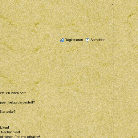
Registrieren
Anmelden
ete ich ihnen bei?
en farbig dargestellt?
tartseite?
icken!
 Nachrichten!
ed dieses Forums erhalten!