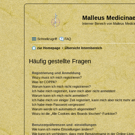
Malleus Medicinae
Interner Bereich von Malleus Medici
Schnellzugriff
FAQ
zur Homepage
Übersicht Internbereich
Häufig gestellte Fragen
Registrierung und Anmeldung
Wozu muss ich mich registrieren?
Was ist COPPA?
Warum kann ich mich nicht registrieren?
Ich habe mich registriert, kann mich aber nicht anmelden!
Warum kann ich mich nicht anmelden?
Ich habe mich vor einiger Zeit registriert, kann mich aber nicht mehr 
Ich habe mein Passwort vergessen!
Warum werde ich automatisch abgemeldet?
Wozu ist die „Alle Cookies des Boards löschen“-Funktion?
Benutzerpräferenzen und -einstellungen
Wie kann ich meine Einstellungen ändern?
Wie kann ich verhindern, dass mein Benutzername in der Online-Liste 