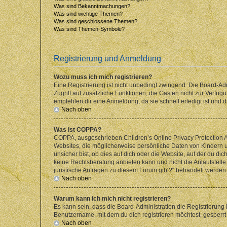
Was sind Bekanntmachungen?
Was sind wichtige Themen?
Was sind geschlossene Themen?
Was sind Themen-Symbole?
Registrierung und Anmeldung
Wozu muss ich mich registrieren?
Eine Registrierung ist nicht unbedingt zwingend. Die Board-Admin
Zugriff auf zusätzliche Funktionen, die Gästen nicht zur Verfüg
empfehlen dir eine Anmeldung, da sie schnell erledigt ist und dir
Nach oben
Was ist COPPA?
COPPA, ausgeschrieben Children’s Online Privacy Protection Ac
Websites, die möglicherweise persönliche Daten von Kindern 
unsicher bist, ob dies auf dich oder die Website, auf der du dic
keine Rechtsberatung anbieten kann und nicht die Anlaufstelle 
juristische Anfragen zu diesem Forum gibt?“ behandelt werden
Nach oben
Warum kann ich mich nicht registrieren?
Es kann sein, dass die Board-Administration die Registrierun
Benutzername, mit dem du dich registrieren möchtest, gesperrt
Nach oben