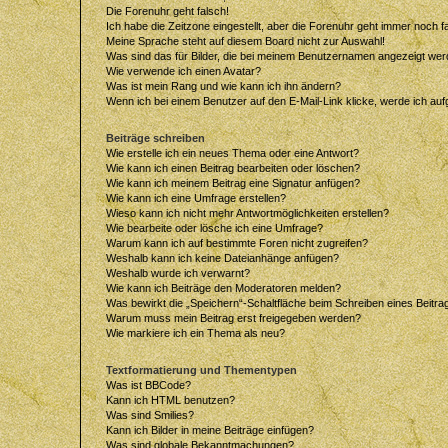
Die Forenuhr geht falsch!
Ich habe die Zeitzone eingestellt, aber die Forenuhr geht immer noch f
Meine Sprache steht auf diesem Board nicht zur Auswahl!
Was sind das für Bilder, die bei meinem Benutzernamen angezeigt we
Wie verwende ich einen Avatar?
Was ist mein Rang und wie kann ich ihn ändern?
Wenn ich bei einem Benutzer auf den E-Mail-Link klicke, werde ich au
Beiträge schreiben
Wie erstelle ich ein neues Thema oder eine Antwort?
Wie kann ich einen Beitrag bearbeiten oder löschen?
Wie kann ich meinem Beitrag eine Signatur anfügen?
Wie kann ich eine Umfrage erstellen?
Wieso kann ich nicht mehr Antwortmöglichkeiten erstellen?
Wie bearbeite oder lösche ich eine Umfrage?
Warum kann ich auf bestimmte Foren nicht zugreifen?
Weshalb kann ich keine Dateianhänge anfügen?
Weshalb wurde ich verwarnt?
Wie kann ich Beiträge den Moderatoren melden?
Was bewirkt die „Speichern“-Schaltfläche beim Schreiben eines Beitra
Warum muss mein Beitrag erst freigegeben werden?
Wie markiere ich ein Thema als neu?
Textformatierung und Thementypen
Was ist BBCode?
Kann ich HTML benutzen?
Was sind Smilies?
Kann ich Bilder in meine Beiträge einfügen?
Was sind globale Bekanntmachungen?