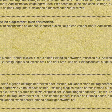
 Board-Administration festgelegt wurden. Bitte schreibe keine sinnlosen Beiträge
wird deinen Rang unter Umständen einfach wieder zurücksetzen.
rde ich aufgefordert, mich anzumelden.
ion für Nachrichten an andere Benutzer nutzen, falls diese von der Board-Administ
„Neues Thema“ klicken. Um auf einen Beitrag zu antworten, musst du auf „Antworte
e Berechtigungen sind jeweils am Ende der Foren- und der Beitragsansicht aufgeliste
r deine eigenen Beiträge bearbeiten oder löschen. Du kannst einen Beitrag bearbe
inen begrenzten Zeitraum nach seiner Erstellung möglich. Wenn bereits jemand auf de
 die Anzahl als auch der letzte Zeitpunkt der Bearbeitungen angezeigt. Dieser Hi
en Beitrag überarbeitet hat. Diese können jedoch, falls sie es für nötig halten, ei
hen können, wenn bereits jemand darauf geantwortet hat.