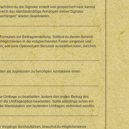
chdem du die Signatur erstellt und gespeichert hast, kannst
Bereich das standardmäßige Anhängen deiner Signatur
r anhängen“ wieder deaktivieren.
ormulars zur Beitragserstellung. Solltest du diesen Bereich
rtmöglichkeiten in die entsprechenden Felder eingeben und
egen, wie viele Optionen ein Benutzer auswählen kann, welches
ten als zugelassen zu benötigen, kontaktiere einen
e Umfrage zu bearbeiten, ändere den ersten Beitrag des
die Umfrageoption bearbeiten. Sollte allerdings schon ein
die Manipulation von laufenden Umfragen verhindert werden.
e Vorgänge durchzuführen, brauchst du möglicherweise