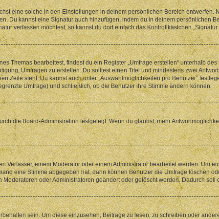
st eine solche in den Einstellungen in deinem persönlichen Bereich entwerfen. Na
eren. Du kannst eine Signatur auch hinzufügen, indem du in deinem persönlichen 
atur verfassen möchtest, so kannst du dort einfach das Kontrollkästchen „Signatu
s Themas bearbeitest, findest du ein Register „Umfrage erstellen“ unterhalb des F
htigung, Umfragen zu erstellen. Du solltest einen Titel und mindestens zwei Antwo
genen Zeile steht. Du kannst auch unter „Auswahlmöglichkeiten pro Benutzer“ festl
unbegrenzte Umfrage) und schließlich, ob die Benutzer ihre Stimme ändern können.
rch die Board-Administration festgelegt. Wenn du glaubst, mehr Antwortmöglichkei
n Verfasser, einem Moderator oder einem Administrator bearbeitet werden. Um ein
emand eine Stimme abgegeben hat, dann können Benutzer die Umfrage löschen oder 
 Moderatoren oder Administratoren geändert oder gelöscht werden. Dadurch soll 
ehalten sein. Um diese einzusehen, Beiträge zu lesen, zu schreiben oder ander