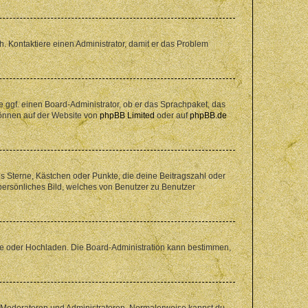
sch. Kontaktiere einen Administrator, damit er das Problem
e ggf. einen Board-Administrator, ob er das Sprachpaket, das
 können auf der Website von
phpBB Limited
oder auf
phpBB.de
es Sterne, Kästchen oder Punkte, die deine Beitragszahl oder
 persönliches Bild, welches von Benutzer zu Benutzer
ote oder Hochladen. Die Board-Administration kann bestimmen,
ie Moderatoren und Administratoren. Normalerweise kannst du