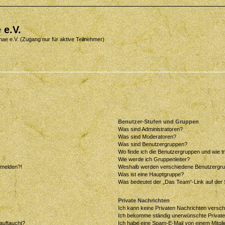
 e.V.
nae e.V. (Zugang nur für aktive Teilnehmer)
Benutzer-Stufen und Gruppen
Was sind Administratoren?
Was sind Moderatoren?
Was sind Benutzergruppen?
Wo finde ich die Benutzergruppen und wie tr
Wie werde ich Gruppenleiter?
anmelden?!
Weshalb werden verschiedene Benutzergrupp
Was ist eine Hauptgruppe?
Was bedeutet der „Das Team“-Link auf der S
Private Nachrichten
Ich kann keine Privaten Nachrichten versch
Ich bekomme ständig unerwünschte Private
auftaucht?
Ich habe eine Spam-E-Mail von einem Mitgli