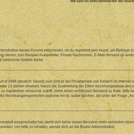
Wie kann ich einen Administrator des Board
istration dieses Forums entscheidet, ob du registriert sein musst, um Beiträge zu s
ung stehen: zum Beispiel Avatarbilder, Private Nachrichten, E-Mail-Versand an ander
 zahlreiche Vorteile bietet.
t of 1998 (deutsch: Gesetz zum Schutz der Privatsphäre von Kindern im Internet vo
unter 13 Jahren erheben, hierzu die Zustimmung der Eltern beziehungsweise des o
h zu registrieren versuchst, zutrifft, ziehe einen rechtlichen Beistand zu Rate. Bit
für Rechtsangelegenheiten jeglicher Art ist; außer solchen, die unter der Frage „
.
g komplett ausgeschaltet hat, damit sich keine neuen Benutzer mehr anmelden könn
 wurden. Um Hilfe zu erhalten, wende dich an die Board-Administration.