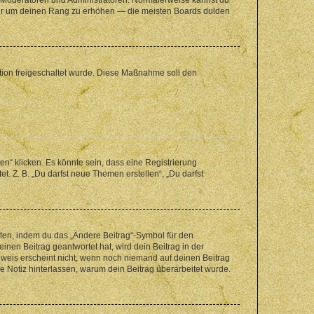
, nur um deinen Rang zu erhöhen — die meisten Boards dulden
ration freigeschaltet wurde. Diese Maßnahme soll den
n“ klicken. Es könnte sein, dass eine Registrierung
t. Z. B. „Du darfst neue Themen erstellen“, „Du darfst
iten, indem du das „Ändere Beitrag“-Symbol für den
inen Beitrag geantwortet hat, wird dein Beitrag in der
nweis erscheint nicht, wenn noch niemand auf deinen Beitrag
ne Notiz hinterlassen, warum dein Beitrag überarbeitet wurde.