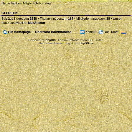
Heute hat kein Mitglied Geburtstag
STATISTIK
Beiträge insgesamt
1648
• Themen insgesamt
187
• Mitglieder insgesamt
38
• Unser
neuestes Mitglied:
MakAssom
zur Homepage
Übersicht Internbereich
Kontakt
Das Team
Powered by
phpBB
® Forum Software © phpBB Limited
Deutsche Übersetzung durch
phpBB.de