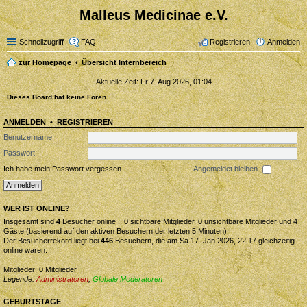
Malleus Medicinae e.V.
Schnellzugriff
FAQ
Registrieren
Anmelden
zur Homepage
Übersicht Internbereich
Aktuelle Zeit: Fr 7. Aug 2026, 01:04
Dieses Board hat keine Foren.
ANMELDEN
•
REGISTRIEREN
Benutzername:
Passwort:
Ich habe mein Passwort vergessen
Angemeldet bleiben
WER IST ONLINE?
Insgesamt sind
4
Besucher online :: 0 sichtbare Mitglieder, 0 unsichtbare Mitglieder und 4
Gäste (basierend auf den aktiven Besuchern der letzten 5 Minuten)
Der Besucherrekord liegt bei
446
Besuchern, die am Sa 17. Jan 2026, 22:17 gleichzeitig
online waren.
Mitglieder: 0 Mitglieder
Legende:
Administratoren
,
Globale Moderatoren
GEBURTSTAGE