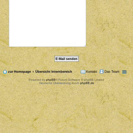
zur Homepage
Übersicht Internbereich
Kontakt
Das Team
Powered by
phpBB
® Forum Software © phpBB Limited
Deutsche Übersetzung durch
phpBB.de