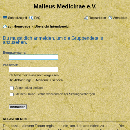
Malleus Medicinae e.V.
Schnellzugriff
FAQ
Registrieren
Anmelden
zur Homepage
Übersicht Internbereich
Du musst dich anmelden, um die Gruppendetails
anzusehen.
Benutzername:
Passwort:
Ich habe mein Passwort vergessen
Die Aktivierungs-E-Mail erneut senden
Angemeldet bleiben
Meinen Online-Status während dieser Sitzung verbergen
REGISTRIEREN
Du musst in diesem Forum registriert sein, um dich anmelden zu können. Die