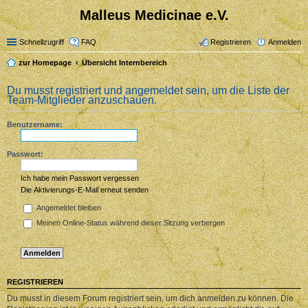
Malleus Medicinae e.V.
Schnellzugriff
FAQ
Registrieren
Anmelden
zur Homepage
Übersicht Internbereich
Du musst registriert und angemeldet sein, um die Liste der
Team-Mitglieder anzuschauen.
Benutzername:
Passwort:
Ich habe mein Passwort vergessen
Die Aktivierungs-E-Mail erneut senden
Angemeldet bleiben
Meinen Online-Status während dieser Sitzung verbergen
REGISTRIEREN
Du musst in diesem Forum registriert sein, um dich anmelden zu können. Die