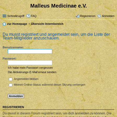
Malleus Medicinae e.V.
Schnellzugriff
FAQ
Registrieren
Anmelden
zur Homepage
Übersicht Internbereich
Du musst registriert und angemeldet sein, um die Liste der
Team-Mitglieder anzuschauen.
Benutzername:
Passwort:
Ich habe mein Passwort vergessen
Die Aktivierungs-E-Mail erneut senden
Angemeldet bleiben
Meinen Online-Status während dieser Sitzung verbergen
REGISTRIEREN
Du musst in diesem Forum registriert sein, um dich anmelden zu können. Die