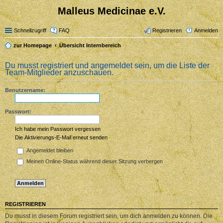
Malleus Medicinae e.V.
Schnellzugriff
FAQ
Registrieren
Anmelden
zur Homepage
Übersicht Internbereich
Du musst registriert und angemeldet sein, um die Liste der
Team-Mitglieder anzuschauen.
Benutzername:
Passwort:
Ich habe mein Passwort vergessen
Die Aktivierungs-E-Mail erneut senden
Angemeldet bleiben
Meinen Online-Status während dieser Sitzung verbergen
REGISTRIEREN
Du musst in diesem Forum registriert sein, um dich anmelden zu können. Die