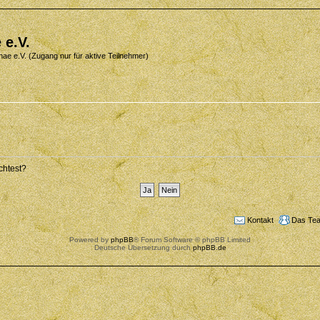
 e.V.
nae e.V. (Zugang nur für aktive Teilnehmer)
chtest?
Kontakt
Das Te
Powered by
phpBB
® Forum Software © phpBB Limited
Deutsche Übersetzung durch
phpBB.de