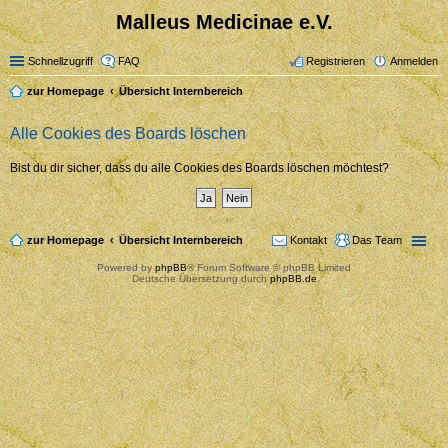
Malleus Medicinae e.V.
Schnellzugriff
FAQ
Registrieren
Anmelden
zur Homepage
Übersicht Internbereich
Alle Cookies des Boards löschen
Bist du dir sicher, dass du alle Cookies des Boards löschen möchtest?
zur Homepage
Übersicht Internbereich
Kontakt
Das Team
Powered by
phpBB
® Forum Software © phpBB Limited
Deutsche Übersetzung durch
phpBB.de