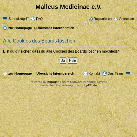
Malleus Medicinae e.V.
Schnellzugriff
FAQ
Registrieren
Anmelden
zur Homepage
Übersicht Internbereich
Alle Cookies des Boards löschen
Bist du dir sicher, dass du alle Cookies des Boards löschen möchtest?
zur Homepage
Übersicht Internbereich
Kontakt
Das Team
Powered by
phpBB
® Forum Software © phpBB Limited
Deutsche Übersetzung durch
phpBB.de