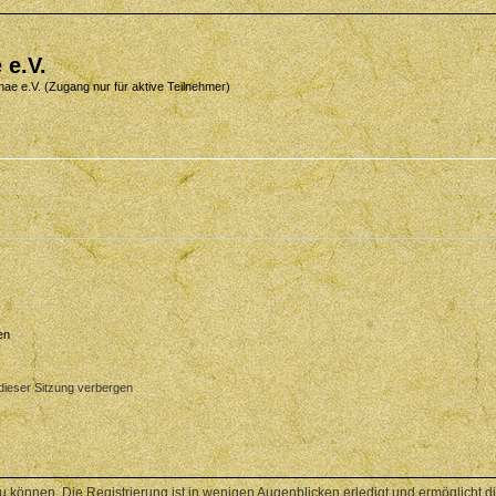
 e.V.
nae e.V. (Zugang nur für aktive Teilnehmer)
en
ieser Sitzung verbergen
 können. Die Registrierung ist in wenigen Augenblicken erledigt und ermöglicht di