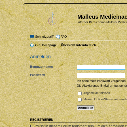
Malleus Medicinae
Interner Bereich von Malleus Medici
Schnellzugriff
FAQ
zur Homepage
Übersicht Internbereich
Anmelden
Benutzername:
Passwort:
Ich habe mein Passwort vergessen
Die Aktivierungs-E-Mail erneut send
Angemeldet bleiben
Meinen Online-Status während d
REGISTRIEREN
Du musst in diesem Forum registriert sein, um dich anmelden zu