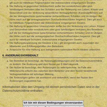
gilt auch für mittelbare Folgeschäden wie insbesondere entgangenen Gewinn.
Die Haftung ist gegenüber Verbrauchern außer bei vorsätzlichem oder grob
fahrlässigem Verhalten oder bei Schäden aus der Verletzung von Leben, Körper und
Gesundheit und der Verletzung wesentlicher Vertragspflichten (Kardinalpflichten) auf
die bei Vertragsschluss typischerweise vorhersehbaren Schäden und im übrigen der
Höhe nach auf die vertragstypischen Durchschnittsschäden begrenzt. Dies gilt auch
für mittelbare Folgeschäden wie insbesondere entgangenen Gewinn.
Die Haftung ist gegenüber Unternehmern außer bei der Verletzung von Leben, Körper
und Gesundheit oder vorsätzlichem oder grob fahrlässigem Verhalten des Betreibers
auf die bei Vertragsschluss typischerweise vorhersehbaren Schäden und im Übrigen
der Höhe nach auf die vertragstypischen Durchschnittsschäden begrenzt. Dies gilt
auch für mittelbare Schäden, insbesondere entgangenen Gewinn.
Die Haftungsbegrenzung der Absätze a bis c gilt sinngemäß auch zugunsten der
Mitarbeiter und Erfüllungsgehilfen des Betreibers.
Ansprüche für eine Haftung aus zwingendem nationalem Recht bleiben unberührt.
6. ÄNDERUNGSVORBEHALT
Der Betreiber ist berechtigt, die Nutzungsbedingungen und die Datenschutzrichtlinie
zu ändern. Die Änderung wird dem Nutzer per E-Mail mitgeteilt.
Der Nutzer ist berechtigt, den Änderungen zu widersprechen. Im Falle des
Widerspruchs erlischt das zwischen dem Betreiber und dem Nutzer bestehende
Vertragsverhältnis mit sofortiger Wirkung.
Die Änderungen gelten als anerkannt und verbindlich, wenn der Nutzer den
Änderungen zugestimmt hat.
Informationen über den Umgang mit deinen persönlichen Daten sind in der
Datenschutzrichtlinie enthalten.