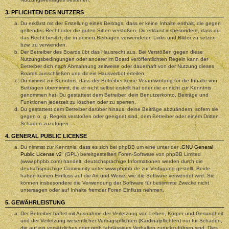
3. PFLICHTEN DES NUTZERS
Du erklärst mit der Erstellung eines Beitrags, dass er keine Inhalte enthält, die gegen
geltendes Recht oder die guten Sitten verstoßen. Du erklärst insbesondere, dass du
das Recht besitzt, die in deinen Beiträgen verwendeten Links und Bilder zu setzen
bzw. zu verwenden.
Der Betreiber des Boards übt das Hausrecht aus. Bei Verstößen gegen diese
Nutzungsbedingungen oder anderer im Board veröffentlichten Regeln kann der
Betreiber dich nach Abmahnung zeitweise oder dauerhaft von der Nutzung dieses
Boards ausschließen und dir ein Hausverbot erteilen.
Du nimmst zur Kenntnis, dass der Betreiber keine Verantwortung für die Inhalte von
Beiträgen übernimmt, die er nicht selbst erstellt hat oder die er nicht zur Kenntnis
genommen hat. Du gestattest dem Betreiber, dein Benutzerkonto, Beiträge und
Funktionen jederzeit zu löschen oder zu sperren.
Du gestattest dem Betreiber darüber hinaus, deine Beiträge abzuändern, sofern sie
gegen o. g. Regeln verstoßen oder geeignet sind, dem Betreiber oder einem Dritten
Schaden zuzufügen.
4. GENERAL PUBLIC LICENSE
Du nimmst zur Kenntnis, dass es sich bei phpBB um eine unter der „
GNU General
Public License v2
“ (GPL) bereitgestellten Foren-Software von phpBB Limited
(www.phpbb.com) handelt; deutschsprachige Informationen werden durch die
deutschsprachige Community unter www.phpbb.de zur Verfügung gestellt. Beide
haben keinen Einfluss auf die Art und Weise, wie die Software verwendet wird. Sie
können insbesondere die Verwendung der Software für bestimmte Zwecke nicht
untersagen oder auf Inhalte fremder Foren Einfluss nehmen.
5. GEWÄHRLEISTUNG
Der Betreiber haftet mit Ausnahme der Verletzung von Leben, Körper und Gesundheit
und der Verletzung wesentlicher Vertragspflichten (Kardinalpflichten) nur für Schäden,
die auf ein vorsätzliches oder grob fahrlässiges Verhalten zurückzuführen sind. Dies