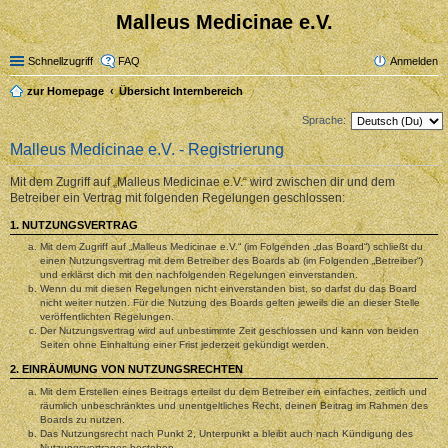
Malleus Medicinae e.V.
Schnellzugriff
FAQ
Anmelden
zur Homepage
Übersicht Internbereich
Sprache:
Malleus Medicinae e.V. - Registrierung
Mit dem Zugriff auf „Malleus Medicinae e.V.“ wird zwischen dir und dem
Betreiber ein Vertrag mit folgenden Regelungen geschlossen:
1. NUTZUNGSVERTRAG
Mit dem Zugriff auf „Malleus Medicinae e.V.“ (im Folgenden „das Board“) schließt du
einen Nutzungsvertrag mit dem Betreiber des Boards ab (im Folgenden „Betreiber“)
und erklärst dich mit den nachfolgenden Regelungen einverstanden.
Wenn du mit diesen Regelungen nicht einverstanden bist, so darfst du das Board
nicht weiter nutzen. Für die Nutzung des Boards gelten jeweils die an dieser Stelle
veröffentlichten Regelungen.
Der Nutzungsvertrag wird auf unbestimmte Zeit geschlossen und kann von beiden
Seiten ohne Einhaltung einer Frist jederzeit gekündigt werden.
2. EINRÄUMUNG VON NUTZUNGSRECHTEN
Mit dem Erstellen eines Beitrags erteilst du dem Betreiber ein einfaches, zeitlich und
räumlich unbeschränktes und unentgeltliches Recht, deinen Beitrag im Rahmen des
Boards zu nutzen.
Das Nutzungsrecht nach Punkt 2, Unterpunkt a bleibt auch nach Kündigung des
Nutzungsvertrages bestehen.