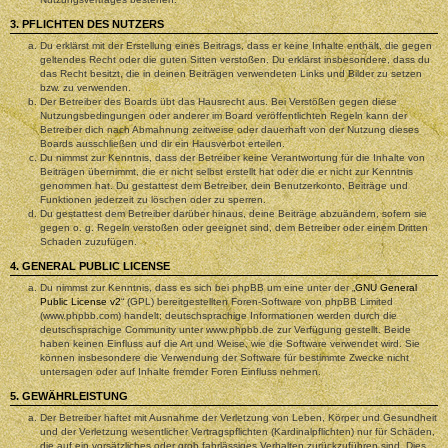
3. PFLICHTEN DES NUTZERS
Du erklärst mit der Erstellung eines Beitrags, dass er keine Inhalte enthält, die gegen
geltendes Recht oder die guten Sitten verstoßen. Du erklärst insbesondere, dass du
das Recht besitzt, die in deinen Beiträgen verwendeten Links und Bilder zu setzen
bzw. zu verwenden.
Der Betreiber des Boards übt das Hausrecht aus. Bei Verstößen gegen diese
Nutzungsbedingungen oder anderer im Board veröffentlichten Regeln kann der
Betreiber dich nach Abmahnung zeitweise oder dauerhaft von der Nutzung dieses
Boards ausschließen und dir ein Hausverbot erteilen.
Du nimmst zur Kenntnis, dass der Betreiber keine Verantwortung für die Inhalte von
Beiträgen übernimmt, die er nicht selbst erstellt hat oder die er nicht zur Kenntnis
genommen hat. Du gestattest dem Betreiber, dein Benutzerkonto, Beiträge und
Funktionen jederzeit zu löschen oder zu sperren.
Du gestattest dem Betreiber darüber hinaus, deine Beiträge abzuändern, sofern sie
gegen o. g. Regeln verstoßen oder geeignet sind, dem Betreiber oder einem Dritten
Schaden zuzufügen.
4. GENERAL PUBLIC LICENSE
Du nimmst zur Kenntnis, dass es sich bei phpBB um eine unter der „
GNU General
Public License v2
“ (GPL) bereitgestellten Foren-Software von phpBB Limited
(www.phpbb.com) handelt; deutschsprachige Informationen werden durch die
deutschsprachige Community unter www.phpbb.de zur Verfügung gestellt. Beide
haben keinen Einfluss auf die Art und Weise, wie die Software verwendet wird. Sie
können insbesondere die Verwendung der Software für bestimmte Zwecke nicht
untersagen oder auf Inhalte fremder Foren Einfluss nehmen.
5. GEWÄHRLEISTUNG
Der Betreiber haftet mit Ausnahme der Verletzung von Leben, Körper und Gesundheit
und der Verletzung wesentlicher Vertragspflichten (Kardinalpflichten) nur für Schäden,
die auf ein vorsätzliches oder grob fahrlässiges Verhalten zurückzuführen sind. Dies