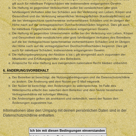
gilt auch für mittelbare Folgeschäden wie insbesondere entgangenen Gewinn.
Die Haftung ist gegenüber Verbrauchern außer bei vorsätzlichem oder grob
fahrlässigem Verhalten oder bei Schäden aus der Verletzung von Leben, Körper und
Gesundheit und der Verletzung wesentlicher Vertragspflichten (Kardinalpflichten) auf
die bei Vertragsschluss typischerweise vorhersehbaren Schäden und im übrigen der
Höhe nach auf die vertragstypischen Durchschnittsschäden begrenzt. Dies gilt auch
für mittelbare Folgeschäden wie insbesondere entgangenen Gewinn.
Die Haftung ist gegenüber Unternehmern außer bei der Verletzung von Leben, Körper
und Gesundheit oder vorsätzlichem oder grob fahrlässigem Verhalten des Betreibers
auf die bei Vertragsschluss typischerweise vorhersehbaren Schäden und im Übrigen
der Höhe nach auf die vertragstypischen Durchschnittsschäden begrenzt. Dies gilt
auch für mittelbare Schäden, insbesondere entgangenen Gewinn.
Die Haftungsbegrenzung der Absätze a bis c gilt sinngemäß auch zugunsten der
Mitarbeiter und Erfüllungsgehilfen des Betreibers.
Ansprüche für eine Haftung aus zwingendem nationalem Recht bleiben unberührt.
6. ÄNDERUNGSVORBEHALT
Der Betreiber ist berechtigt, die Nutzungsbedingungen und die Datenschutzrichtlinie
zu ändern. Die Änderung wird dem Nutzer per E-Mail mitgeteilt.
Der Nutzer ist berechtigt, den Änderungen zu widersprechen. Im Falle des
Widerspruchs erlischt das zwischen dem Betreiber und dem Nutzer bestehende
Vertragsverhältnis mit sofortiger Wirkung.
Die Änderungen gelten als anerkannt und verbindlich, wenn der Nutzer den
Änderungen zugestimmt hat.
Informationen über den Umgang mit deinen persönlichen Daten sind in der
Datenschutzrichtlinie enthalten.