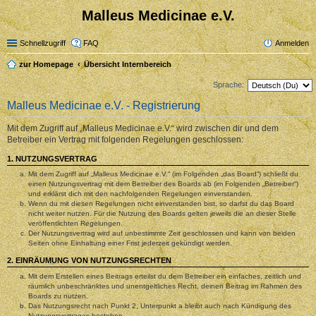
Malleus Medicinae e.V.
Schnellzugriff
FAQ
Anmelden
zur Homepage
Übersicht Internbereich
Sprache:
Malleus Medicinae e.V. - Registrierung
Mit dem Zugriff auf „Malleus Medicinae e.V.“ wird zwischen dir und dem
Betreiber ein Vertrag mit folgenden Regelungen geschlossen:
1. NUTZUNGSVERTRAG
Mit dem Zugriff auf „Malleus Medicinae e.V.“ (im Folgenden „das Board“) schließt du
einen Nutzungsvertrag mit dem Betreiber des Boards ab (im Folgenden „Betreiber“)
und erklärst dich mit den nachfolgenden Regelungen einverstanden.
Wenn du mit diesen Regelungen nicht einverstanden bist, so darfst du das Board
nicht weiter nutzen. Für die Nutzung des Boards gelten jeweils die an dieser Stelle
veröffentlichten Regelungen.
Der Nutzungsvertrag wird auf unbestimmte Zeit geschlossen und kann von beiden
Seiten ohne Einhaltung einer Frist jederzeit gekündigt werden.
2. EINRÄUMUNG VON NUTZUNGSRECHTEN
Mit dem Erstellen eines Beitrags erteilst du dem Betreiber ein einfaches, zeitlich und
räumlich unbeschränktes und unentgeltliches Recht, deinen Beitrag im Rahmen des
Boards zu nutzen.
Das Nutzungsrecht nach Punkt 2, Unterpunkt a bleibt auch nach Kündigung des
Nutzungsvertrages bestehen.